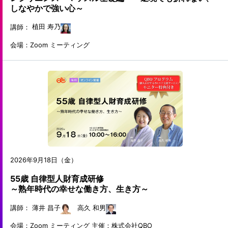
しなやかで強い心～
講師：
植田 寿乃
会場：Zoom ミーティング
2026年9月18日（金）
55歳 自律型人財育成研修
～熟年時代の幸せな働き方、生き方～
講師：
薄井 昌子
高久 和男
会場：Zoom ミーティング
主催：株式会社QBO